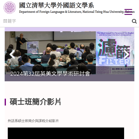
跳
到
主
要
內
容
區
2024第32屆英美文學學術研討會
碩士班簡介影片
外語系碩士班簡介與課程介紹影片