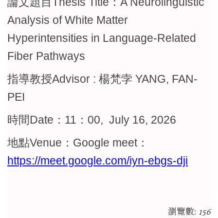
論文題目Thesis Title：A Neurolinguistic
Analysis of White Matter
Hyperintensities in Language-Related
Fiber Pathways
指導教授Advisor : 楊梵孛 YANG, FAN-
PEI
時間Date：11：00, July 16, 2026
地點Venue：Google meet：
https://meet.google.com/iyn-ebgs-dji
瀏覽數:
156