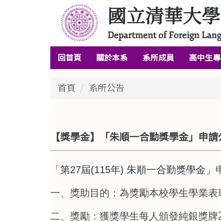
跳
到
主
要
回首頁
關於本系
系所成員
高中生專
內
容
區
首頁
系所公告
【獎學金】「朱順一合勤獎學金」申請公告｜
「
第
27
屆
(115
年
)
朱順一合勤獎學金
」
一、獎助目的：為獎勵本校學生學業表
二、獎勵：獲獎學生每人頒發純銀獎牌